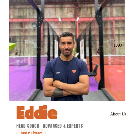
FAQ
Eddie
About Us
HEAD COACH · ADVANCED & EXPERTS
DPV C-Lizenz